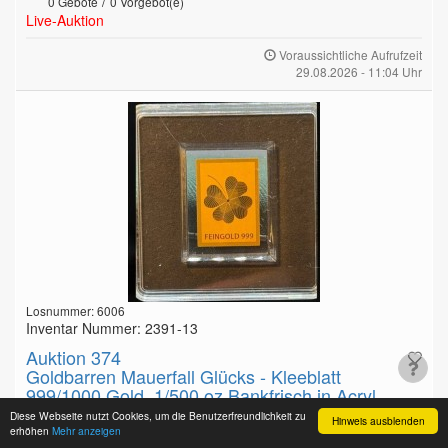
/
0
Gebote
0
Vorgebot(e)
Live-Auktion
Voraussichtliche Aufrufzeit
29.08.2026 - 11:04 Uhr
Losnummer: 6006
Inventar Nummer: 2391-13
Auktion 374
Goldbarren Mauerfall Glücks - Kleeblatt
999/1000 Gold, 1/500 oz Bankfrisch in Acryl,
Diese Webseite nutzt Cookies, um die Benutzerfreundlichkeit zu
Hinweis ausblenden
Goldbarren Mauerfall Glücks - Kleeblatt 999/1000 Gold, 1/500
erhöhen
Mehr anzeigen