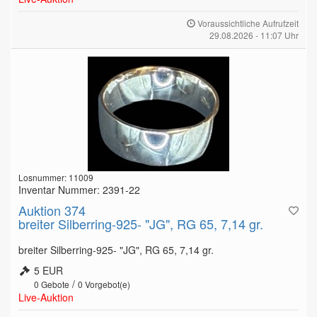
Voraussichtliche Aufrufzeit
29.08.2026 - 11:07 Uhr
Losnummer: 11009
Inventar Nummer: 2391-22
Auktion 374
breiter Silberring-925- "JG", RG 65, 7,14 gr.
breiter Silberring-925- "JG", RG 65, 7,14 gr.
5 EUR
/
0
Gebote
0
Vorgebot(e)
Live-Auktion