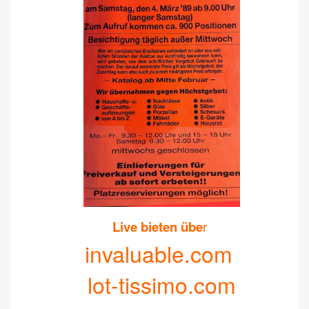
Live bieten übe
r
invaluable.com
lot-tissimo.com