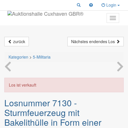
Login
Toggle
primary
navigati
zurück
Nächstes endendes Los
Kategorien
>
5-Militaria
Los ist verkauft
Losnummer 7130 -
Sturmfeuerzeug mit
Bakelithülle in Form einer