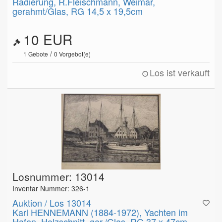
Radierung, R.Fleischmann, Weimar,
gerahmt/Glas, RG 14,5 x 19,5cm
10 EUR
/
1
Gebote
0
Vorgebot(e)
Los ist verkauft
Losnummer: 13014
Inventar Nummer: 326-1
Auktion / Los 13014
Karl HENNEMANN (1884-1972), Yachten im
Hafen, Holzschnitt, ger./Glas, RG 37 x 47cm.