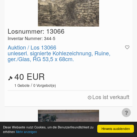
Losnummer: 13066
Inventar Nummer: 344-5
Auktion / Los 13066
unleserl. signierte Kohlezeichnung, Ruine,
ger./Glas, RG 53,5 x 68cm.
40 EUR
/
1
Gebote
0
Vorgebot(e)
Los ist verkauft
Diese Webseite nutzt Cookies, um die Benutzerfreundlichkeit zu
Hinweis ausblenden
erhöhen
Mehr anzeigen