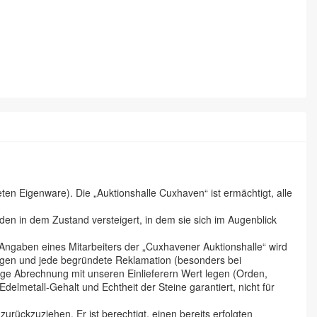
n Eigenware). Die „Auktionshalle Cuxhaven“ ist ermächtigt, alle
en in dem Zustand versteigert, in dem sie sich im Augenblick
 Angaben eines Mitarbeiters der „Cuxhavener Auktionshalle“ wird
tigen und jede begründete Reklamation (besonders bei
ige Abrechnung mit unseren Einlieferern Wert legen (Orden,
lmetall-Gehalt und Echtheit der Steine garantiert, nicht für
urückzuziehen. Er ist berechtigt, einen bereits erfolgten