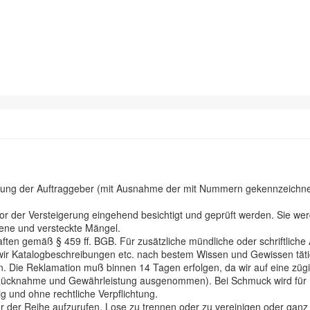
hnung der Auftraggeber (mit Ausnahme der mit Nummern gekennzeichnete
der Versteigerung eingehend besichtigt und geprüft werden. Sie werd
ene und versteckte Mängel.
ten gemäß § 459 ff. BGB. Für zusätzliche mündliche oder schriftliche
aß wir Katalogbeschreibungen etc. nach bestem Wissen und Gewissen tä
. Die Reklamation muß binnen 14 Tagen erfolgen, da wir auf eine züg
 Rücknahme und Gewährleistung ausgenommen). Bei Schmuck wird für Ede
ig und ohne rechtliche Verpflichtung.
r der Reihe aufzurufen, Lose zu trennen oder zu vereinigen oder ganz z