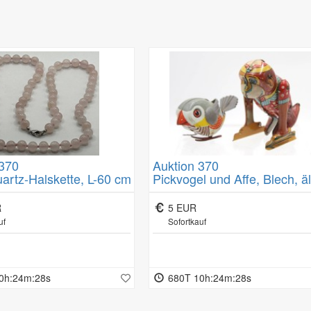
en Verfallsdatum schnell überschritten würde;
mit Ausnahme von Abonnement-Verträgen.
eitsschutzes oder der Hygiene nicht zur Rückgabe geeignet sind, wenn
nd ihrer Beschaffenheit untrennbar mit anderen Gütern vermischt wurd
re in einer versiegelten Packung, wenn die Versiegelung nach der Lie
gemeinen Geschäftsbedingungen/Kundeninformationen.
 370
Auktion 370
artz-Halskette, L-60 cm
Pickvogel und Affe, Blech, äl
Schlüsselwerk bei Affe läuft,
mit Gebrauchsspuren, ca. H
R
5 EUR
11cm
uf
Sofortkauf
0h:24m:27s
680T 10h:24m:27s