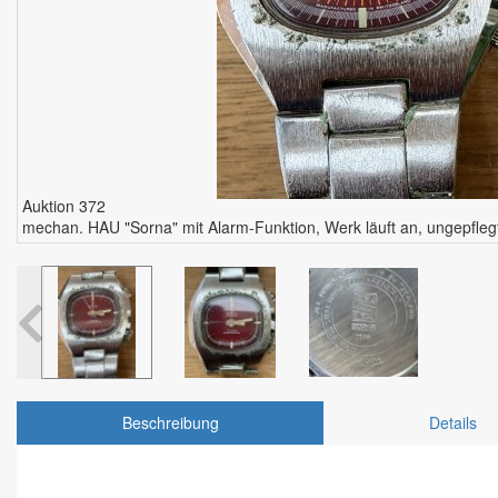
Auktion 372
mechan. HAU "Sorna" mit Alarm-Funktion, Werk läuft an, ungepflegt
Beschreibung
Details