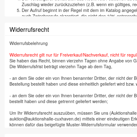
Zuschlag wieder zurückzuziehen (z.B. wenn ein gültiges, rec
Der Aufruf beginnt in der Regel mit dem im Katalog angegeb
auch Zwischenrufe akzeptiert, die nicht den 10% entspreche
Mit dem Zuschlag geht die Gefahr der Beschädigung, des Ve
Zuschlag verpflichtet zur Abnahme und zur sofortigen Beza
Widerrufsrecht
Der Zuschlags-Preis ist ein Netto-Preis. Auf den Zuschlag
kann einen Zuschlag wieder zurückziehen bzw. ein Gebot ni
Widerrufsbelehrung
Gründen.
Jeder Bieter kauft in eigenem Namen und auf eigene Rechnu
Widerrufsrecht gilt nur für Freiverkauf/Nachverkauf, nicht für regu
bekannte Bieter sind gehalten, sich bei Abholung einer Biete
Sie haben das Recht, binnen vierzehn Tagen ohne Angabe von Gr
Da auf Grund der Räumlichkeiten oft nicht jedes Teil bei d
Die Widerrufsfrist beträgt vierzehn Tage ab dem Tag,
anzusehen, um spätere Verwechslungen auszuschliessen. De
Zuschlag nicht mehr geändert werden können.
- an dem Sie oder ein von Ihnen benannter Dritter, der nicht der
Kommt der Ersteigerer mit seiner Pflicht zur Zahlung in Ver
Bestellung bestellt haben und diese einheitlich geliefert wird bzw.
der folgenden Auktionen zu versteigern. Der säumige Zahler
Zuschlag erlöschen, er hat keinen Anspruch auf einen even
- an dem Sie oder ein von Ihnen benannter Dritter, der nicht der
Eine Versendung der ersteigerten Gegenstände erfolgt nur
bestellt haben und diese getrennt geliefert werden;
Während oder unmittelbar nach der Auktion ausgestellte R
In den Geschäftsräumen haftet jeder Besucher – insbesond
Um Ihr Widerrufsrecht auszuüben, müssen Sie uns (Auktionshal
Gerichtstand und Erfüllungsort ist, auch für Mahnverfahr
auktion@auktionshalle-cuxhaven.de) mittels einer eindeutigen Erklä
Bestimmung nicht wirksam sein, so bleiben die übrigen gle
können dafür das beigefügte Muster-Widerrufsformular verwenden,
Mitbieten kann nur, wer sich ordnungsgemäß mit voller Adre
Gesteigert wird 10%-weise, ein Mindestgebot von 3,00 Euro 
Zur Wahrung der Widerrufsfrist reicht es aus, dass Sie die Mittei