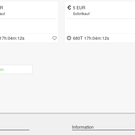
Schlüsselwerk bei Affe läuft,
mit Gebrauchsspuren, ca. H
UR
5 EUR
11cm
auf
Sofortkauf
17h:04m:11s
680T 17h:04m:11s
len
Information