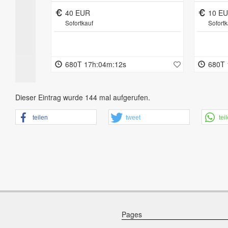
 kpl. für
Koralle, Silber gepr, Stift fehlt,
cm
ten
B. 2,2cm, 39,5g.
40 EUR
10 E
Sofortkauf
Sofortk
680T 17h:04m:11s
680T 
Dieser Eintrag wurde 144 mal aufgerufen.
teilen
tweet
tei
Pages