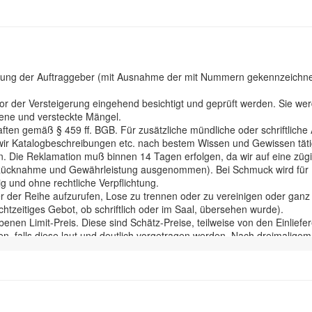
hnung der Auftraggeber (mit Ausnahme der mit Nummern gekennzeichnete
der Versteigerung eingehend besichtigt und geprüft werden. Sie werd
ene und versteckte Mängel.
ten gemäß § 459 ff. BGB. Für zusätzliche mündliche oder schriftliche
aß wir Katalogbeschreibungen etc. nach bestem Wissen und Gewissen tä
. Die Reklamation muß binnen 14 Tagen erfolgen, da wir auf eine züg
 Rücknahme und Gewährleistung ausgenommen). Bei Schmuck wird für Ede
ig und ohne rechtliche Verpflichtung.
r der Reihe aufzurufen, Lose zu trennen oder zu vereinigen oder ganz z
htzeitiges Gebot, ob schriftlich oder im Saal, übersehen wurde).
enen Limit-Preis. Diese sind Schätz-Preise, teilweise von den Einlie
n, falls diese laut und deutlich vorgetragen werden. Nach dreimaligem A
rlustes, der Verwechslung ect. an den Bieter über, Eigentümer der Sac
hlung in Euro.
 wird ein Aufgeld von 26% inkl.ges. MwSt erhoben. Die ersteigerten Ge
cht anerkennen. In diesem Fall bleibt das vorherige Gebot verbindlich