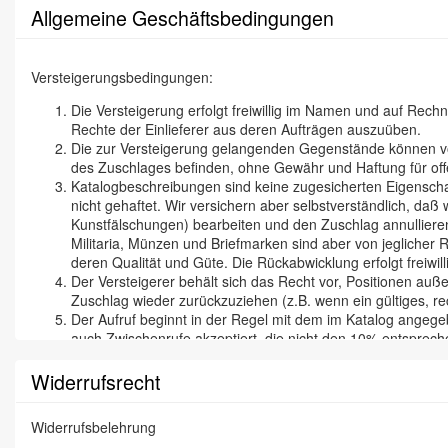
Allgemeine Geschäftsbedingungen
Versteigerungsbedingungen:
Die Versteigerung erfolgt freiwillig im Namen und auf Rec
Rechte der Einlieferer aus deren Aufträgen auszuüben.
Die zur Versteigerung gelangenden Gegenstände können vor 
des Zuschlages befinden, ohne Gewähr und Haftung für off
Katalogbeschreibungen sind keine zugesicherten Eigenschaf
nicht gehaftet. Wir versichern aber selbstverständlich, d
Kunstfälschungen) bearbeiten und den Zuschlag annullieren
Militaria, Münzen und Briefmarken sind aber von jeglicher
deren Qualität und Güte. Die Rückabwicklung erfolgt freiwill
Der Versteigerer behält sich das Recht vor, Positionen auße
Zuschlag wieder zurückzuziehen (z.B. wenn ein gültiges, rec
Der Aufruf beginnt in der Regel mit dem im Katalog angegeb
auch Zwischenrufe akzeptiert, die nicht den 10% entspreche
Mit dem Zuschlag geht die Gefahr der Beschädigung, des Ve
Zuschlag verpflichtet zur Abnahme und zur sofortigen Beza
Widerrufsrecht
Der Zuschlags-Preis ist ein Netto-Preis. Auf den Zuschlag
kann einen Zuschlag wieder zurückziehen bzw. ein Gebot ni
Widerrufsbelehrung
Gründen.