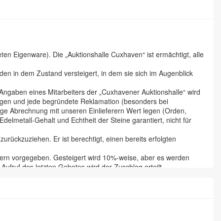
n Eigenware). Die „Auktionshalle Cuxhaven“ ist ermächtigt, alle
en in dem Zustand versteigert, in dem sie sich im Augenblick
 Angaben eines Mitarbeiters der „Cuxhavener Auktionshalle“ wird
tigen und jede begründete Reklamation (besonders bei
ige Abrechnung mit unseren Einlieferern Wert legen (Orden,
lmetall-Gehalt und Echtheit der Steine garantiert, nicht für
urückzuziehen. Er ist berechtigt, einen bereits erfolgten
ferern vorgegeben. Gesteigert wird 10%-weise, aber es werden
ufruf des letzten Gebotes wird der Zuschlag erteilt.
he wird dieser aber erst nach vollständiger Bezahlung. Der
genstände sind binnen 5 Werktagen abzuholen. Der Versteigerer
. Oder er kann die Position nochmals aufrufen, ohne Angabe von