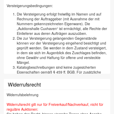
Versteigerungsbedingungen:
Die Versteigerung erfolgt freiwillig im Namen und auf
Rechnung der Auftraggeber (mit Ausnahme der mit
Nummern gekennzeichneten Eigenware). Die
„Auktionshalle Cuxhaven“ ist ermächtigt, alle Rechte der
Einlieferer aus deren Aufträgen auszuüben.
Die zur Versteigerung gelangenden Gegenstände
können vor der Versteigerung eingehend besichtigt und
geprüft werden. Sie werden in dem Zustand versteigert,
in dem sie sich im Augenblick des Zuschlages befinden,
ohne Gewähr und Haftung für offene und versteckte
Mängel.
Katalogbeschreibungen sind keine zugesicherten
Eigenschaften gemäß § 459 ff. BGB. Für zusätzliche
mündliche oder schriftliche Angaben eines Mitarbeiters
der „Cuxhavener Auktionshalle“ wird nicht gehaftet. Wir
Widerrufsrecht
versichern aber selbstverständlich, daß wir
Katalogbeschreibungen etc. nach bestem Wissen und
Widerrufsbelehrung
Gewissen tätigen und jede begründete Reklamation
(besonders bei Kunstfälschungen) bearbeiten und den
Widerrufsrecht gilt nur für Freiverkauf/Nachverkauf, nicht für
Zuschlag annullieren. Die Reklamation muß binnen 14
reguläre Auktionen:
Tagen erfolgen, da wir auf eine zügige Abrechnung mit