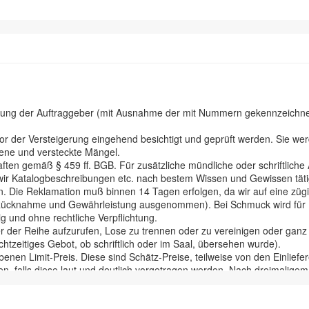
hnung der Auftraggeber (mit Ausnahme der mit Nummern gekennzeichnete
der Versteigerung eingehend besichtigt und geprüft werden. Sie werd
ene und versteckte Mängel.
ten gemäß § 459 ff. BGB. Für zusätzliche mündliche oder schriftliche
aß wir Katalogbeschreibungen etc. nach bestem Wissen und Gewissen tä
. Die Reklamation muß binnen 14 Tagen erfolgen, da wir auf eine züg
 Rücknahme und Gewährleistung ausgenommen). Bei Schmuck wird für Ede
ig und ohne rechtliche Verpflichtung.
r der Reihe aufzurufen, Lose zu trennen oder zu vereinigen oder ganz z
htzeitiges Gebot, ob schriftlich oder im Saal, übersehen wurde).
enen Limit-Preis. Diese sind Schätz-Preise, teilweise von den Einlie
n, falls diese laut und deutlich vorgetragen werden. Nach dreimaligem A
rlustes, der Verwechslung ect. an den Bieter über, Eigentümer der Sac
hlung in Euro.