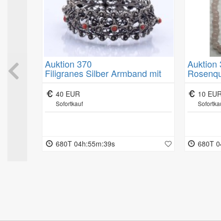
Das Muster-Widerrufsformular finden Sie unterhalb unserer All
Auktion 370
Auktion
PM"
Filigranes Silber Armband mit
Rosenqu
l. für 6
Koralle, Silber gepr, Stift fehlt, B.
2,2cm, 39,5g.
40 EUR
10 EU
Sofortkauf
Sofortka
680T 04h:55m:38s
680T 0