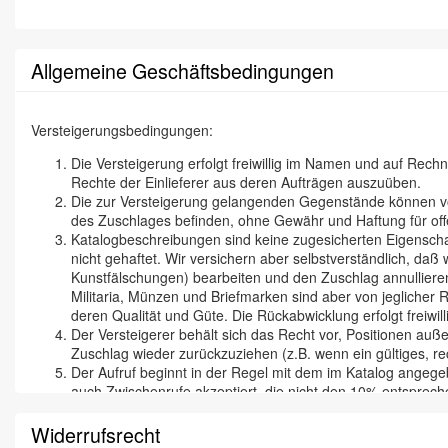
Allgemeine Geschäftsbedingungen
Versteigerungsbedingungen:
Die Versteigerung erfolgt freiwillig im Namen und auf Rec
Rechte der Einlieferer aus deren Aufträgen auszuüben.
Die zur Versteigerung gelangenden Gegenstände können vor 
des Zuschlages befinden, ohne Gewähr und Haftung für off
Katalogbeschreibungen sind keine zugesicherten Eigenschaf
nicht gehaftet. Wir versichern aber selbstverständlich, d
Kunstfälschungen) bearbeiten und den Zuschlag annullieren
Militaria, Münzen und Briefmarken sind aber von jeglicher
deren Qualität und Güte. Die Rückabwicklung erfolgt freiwill
Der Versteigerer behält sich das Recht vor, Positionen auße
Zuschlag wieder zurückzuziehen (z.B. wenn ein gültiges, rec
Der Aufruf beginnt in der Regel mit dem im Katalog angegeb
auch Zwischenrufe akzeptiert, die nicht den 10% entspreche
Mit dem Zuschlag geht die Gefahr der Beschädigung, des Ve
Zuschlag verpflichtet zur Abnahme und zur sofortigen Beza
Widerrufsrecht