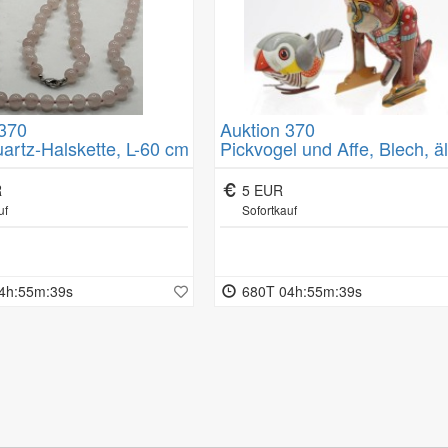
gemeinen Geschäftsbedingungen/Kundeninformationen.
 370
Auktion 370
artz-Halskette, L-60 cm
Pickvogel und Affe, Blech, äl
Schlüsselwerk bei Affe läuft,
mit Gebrauchsspuren, ca. H
R
5 EUR
11cm
uf
Sofortkauf
4h:55m:38s
680T 04h:55m:38s