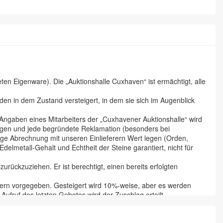
n Eigenware). Die „Auktionshalle Cuxhaven“ ist ermächtigt, alle
en in dem Zustand versteigert, in dem sie sich im Augenblick
 Angaben eines Mitarbeiters der „Cuxhavener Auktionshalle“ wird
tigen und jede begründete Reklamation (besonders bei
ige Abrechnung mit unseren Einlieferern Wert legen (Orden,
lmetall-Gehalt und Echtheit der Steine garantiert, nicht für
urückzuziehen. Er ist berechtigt, einen bereits erfolgten
ferern vorgegeben. Gesteigert wird 10%-weise, aber es werden
ufruf des letzten Gebotes wird der Zuschlag erteilt.
he wird dieser aber erst nach vollständiger Bezahlung. Der