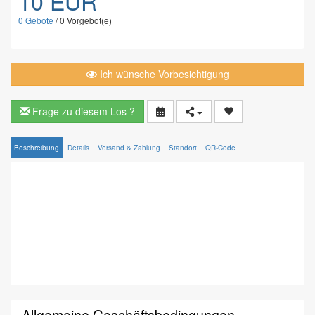
10 EUR
0
Gebote
/
0
Vorgebot(e)
Ich wünsche Vorbesichtigung
Frage zu diesem Los ?
Beschreibung
Details
Versand & Zahlung
Standort
QR-Code
Allgemeine Geschäftsbedingungen