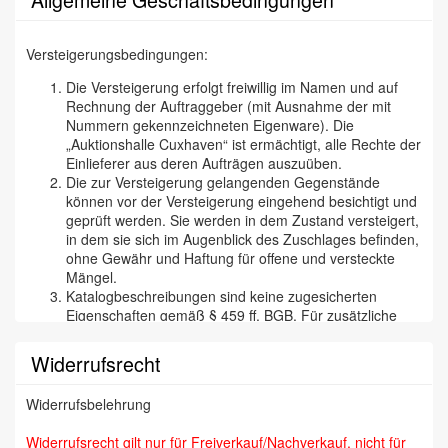
Versteigerungsbedingungen:
Die Versteigerung erfolgt freiwillig im Namen und auf
Rechnung der Auftraggeber (mit Ausnahme der mit
Nummern gekennzeichneten Eigenware). Die
„Auktionshalle Cuxhaven“ ist ermächtigt, alle Rechte der
Einlieferer aus deren Aufträgen auszuüben.
Die zur Versteigerung gelangenden Gegenstände
können vor der Versteigerung eingehend besichtigt und
geprüft werden. Sie werden in dem Zustand versteigert,
in dem sie sich im Augenblick des Zuschlages befinden,
ohne Gewähr und Haftung für offene und versteckte
Mängel.
Katalogbeschreibungen sind keine zugesicherten
Eigenschaften gemäß § 459 ff. BGB. Für zusätzliche
mündliche oder schriftliche Angaben eines Mitarbeiters
der „Cuxhavener Auktionshalle“ wird nicht gehaftet. Wir
Widerrufsrecht
versichern aber selbstverständlich, daß wir
Katalogbeschreibungen etc. nach bestem Wissen und
Widerrufsbelehrung
Gewissen tätigen und jede begründete Reklamation
(besonders bei Kunstfälschungen) bearbeiten und den
Widerrufsrecht gilt nur für Freiverkauf/Nachverkauf, nicht für