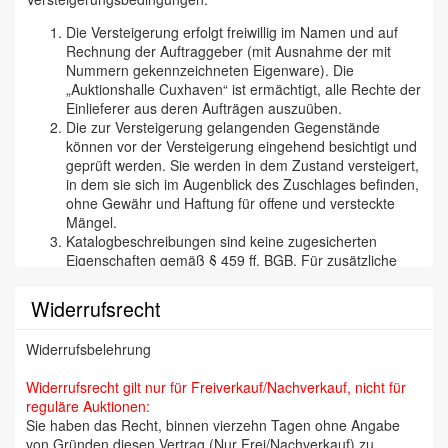
Die Versteigerung erfolgt freiwillig im Namen und auf
Rechnung der Auftraggeber (mit Ausnahme der mit
Nummern gekennzeichneten Eigenware). Die
„Auktionshalle Cuxhaven“ ist ermächtigt, alle Rechte der
Einlieferer aus deren Aufträgen auszuüben.
Die zur Versteigerung gelangenden Gegenstände
können vor der Versteigerung eingehend besichtigt und
geprüft werden. Sie werden in dem Zustand versteigert,
in dem sie sich im Augenblick des Zuschlages befinden,
ohne Gewähr und Haftung für offene und versteckte
Mängel.
Katalogbeschreibungen sind keine zugesicherten
Eigenschaften gemäß § 459 ff. BGB. Für zusätzliche
mündliche oder schriftliche Angaben eines Mitarbeiters
der „Cuxhavener Auktionshalle“ wird nicht gehaftet. Wir
Widerrufsrecht
versichern aber selbstverständlich, daß wir
Katalogbeschreibungen etc. nach bestem Wissen und
Widerrufsbelehrung
Gewissen tätigen und jede begründete Reklamation
(besonders bei Kunstfälschungen) bearbeiten und den
Widerrufsrecht gilt nur für Freiverkauf/Nachverkauf, nicht für
Zuschlag annullieren. Die Reklamation muß binnen 14
reguläre Auktionen:
Tagen erfolgen, da wir auf eine zügige Abrechnung mit
Sie haben das Recht, binnen vierzehn Tagen ohne Angabe
unseren Einlieferern Wert legen (Orden, Militaria,
von Gründen diesen Vertrag (Nur Frei/Nachverkauf) zu