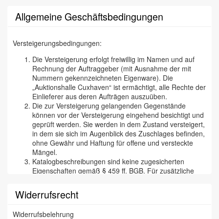
Allgemeine Geschäftsbedingungen
Versteigerungsbedingungen:
Die Versteigerung erfolgt freiwillig im Namen und auf
Rechnung der Auftraggeber (mit Ausnahme der mit
Nummern gekennzeichneten Eigenware). Die
„Auktionshalle Cuxhaven“ ist ermächtigt, alle Rechte der
Einlieferer aus deren Aufträgen auszuüben.
Die zur Versteigerung gelangenden Gegenstände
können vor der Versteigerung eingehend besichtigt und
geprüft werden. Sie werden in dem Zustand versteigert,
in dem sie sich im Augenblick des Zuschlages befinden,
ohne Gewähr und Haftung für offene und versteckte
Mängel.
Katalogbeschreibungen sind keine zugesicherten
Eigenschaften gemäß § 459 ff. BGB. Für zusätzliche
mündliche oder schriftliche Angaben eines Mitarbeiters
der „Cuxhavener Auktionshalle“ wird nicht gehaftet. Wir
Widerrufsrecht
versichern aber selbstverständlich, daß wir
Katalogbeschreibungen etc. nach bestem Wissen und
Widerrufsbelehrung
Gewissen tätigen und jede begründete Reklamation