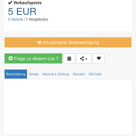
Verkaufspreis
5 EUR
0
Gebote
/
1
Vorgebot(e)
Ich wünsche Vorbesichtigung
Frage zu diesem Los ?
Beschreibung
Details
Versand & Zahlung
Standort
QR-Code