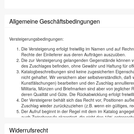
Allgemeine Geschäftsbedingungen
Versteigerungsbedingungen:
Die Versteigerung erfolgt freiwillig im Namen und auf Rec
Rechte der Einlieferer aus deren Aufträgen auszuüben.
Die zur Versteigerung gelangenden Gegenstände können vor 
des Zuschlages befinden, ohne Gewähr und Haftung für off
Katalogbeschreibungen sind keine zugesicherten Eigenschaf
nicht gehaftet. Wir versichern aber selbstverständlich, d
Kunstfälschungen) bearbeiten und den Zuschlag annullieren
Militaria, Münzen und Briefmarken sind aber von jeglicher
deren Qualität und Güte. Die Rückabwicklung erfolgt freiwill
Der Versteigerer behält sich das Recht vor, Positionen auße
Zuschlag wieder zurückzuziehen (z.B. wenn ein gültiges, rec
Der Aufruf beginnt in der Regel mit dem im Katalog angegeb
auch Zwischenrufe akzeptiert, die nicht den 10% entspreche
Mit dem Zuschlag geht die Gefahr der Beschädigung, des Ve
Zuschlag verpflichtet zur Abnahme und zur sofortigen Beza
Widerrufsrecht