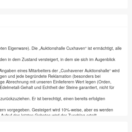
n Eigenware). Die „Auktionshalle Cuxhaven“ ist ermächtigt, alle
en in dem Zustand versteigert, in dem sie sich im Augenblick
 Angaben eines Mitarbeiters der „Cuxhavener Auktionshalle“ wird
tigen und jede begründete Reklamation (besonders bei
ige Abrechnung mit unseren Einlieferern Wert legen (Orden,
lmetall-Gehalt und Echtheit der Steine garantiert, nicht für
urückzuziehen. Er ist berechtigt, einen bereits erfolgten
ferern vorgegeben. Gesteigert wird 10%-weise, aber es werden
ufruf des letzten Gebotes wird der Zuschlag erteilt.
he wird dieser aber erst nach vollständiger Bezahlung. Der