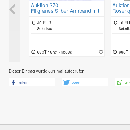
Auktion 370
Auktion
Das Muster-Widerrufsformular finden Sie unterhalb unserer All
"KPM"
Filigranes Silber Armband mit
Rosenqu
 kpl. für
Koralle, Silber gepr, Stift fehlt,
cm
ten
B. 2,2cm, 39,5g.
40 EUR
10 E
Sofortkauf
Sofortk
680T 18h:17m:07s
680T 
Dieser Eintrag wurde 691 mal aufgerufen.
teilen
tweet
tei