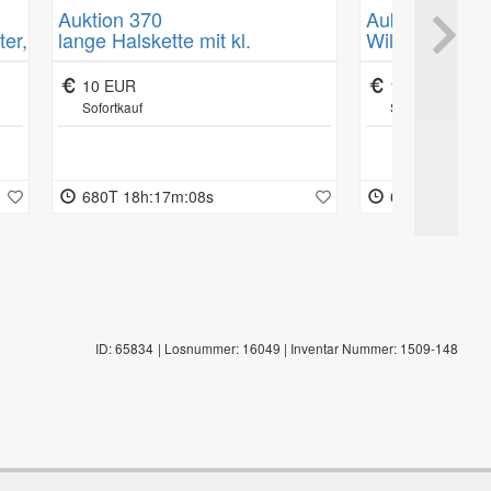
Auktion 370
Auktion 370
ter,
lange Halskette mit kl.
Willy BLEYS 
 je
Farbsteinen und Magneten L-65
"Zeitungslesen
-
cm, aber beliebig anders
Öl/Leinen, gu
10 EUR
100 EUR
zusammenstellbar mit den
Sofortkauf
Sofortkauf
Magneten, z.B. 2 reihig oder als
Armband?
680T 18h:17m:07s
680T 18h:17m
ID: 65834
| Losnummer: 16049
| Inventar Nummer: 1509-148