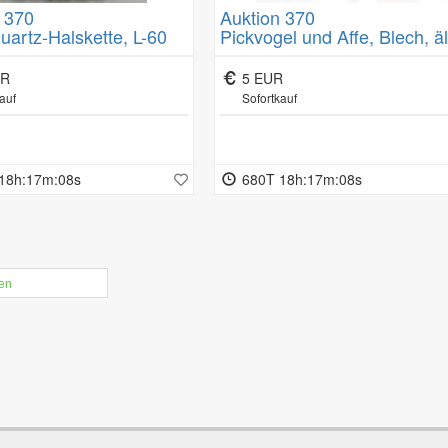
 370
Auktion 370
gemeinen Geschäftsbedingungen/Kundeninformationen.
artz-Halskette, L-60
Pickvogel und Affe, Blech, äl
Schlüsselwerk bei Affe läuft,
mit Gebrauchsspuren, ca. H
UR
5 EUR
11cm
auf
Sofortkauf
18h:17m:07s
680T 18h:17m:07s
len