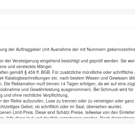
hnung der Auftraggeber (mit Ausnahme der mit Nummern gekennzeichnete
der Versteigerung eingehend besichtigt und geprüft werden. Sie werd
ene und versteckte Mängel.
ten gemäß § 459 ff. BGB. Für zusätzliche mündliche oder schriftliche
aß wir Katalogbeschreibungen etc. nach bestem Wissen und Gewissen tä
. Die Reklamation muß binnen 14 Tagen erfolgen, da wir auf eine züg
 Rücknahme und Gewährleistung ausgenommen). Bei Schmuck wird für Ede
ig und ohne rechtliche Verpflichtung.
r der Reihe aufzurufen, Lose zu trennen oder zu vereinigen oder ganz z
htzeitiges Gebot, ob schriftlich oder im Saal, übersehen wurde).
enen Limit-Preis. Diese sind Schätz-Preise, teilweise von den Einlie
n, falls diese laut und deutlich vorgetragen werden. Nach dreimaligem A
rlustes, der Verwechslung ect. an den Bieter über, Eigentümer der Sac
hlung in Euro.