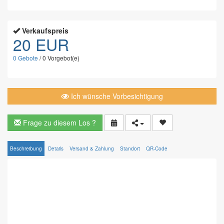
Verkaufspreis
20 EUR
0
Gebote
/
0
Vorgebot(e)
Ich wünsche Vorbesichtigung
Frage zu diesem Los ?
Beschreibung
Details
Versand & Zahlung
Standort
QR-Code