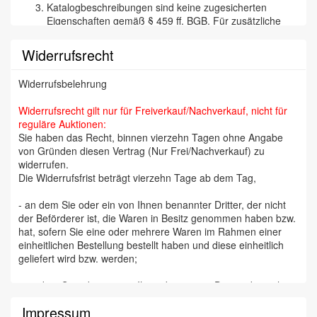
Katalogbeschreibungen sind keine zugesicherten
Eigenschaften gemäß § 459 ff. BGB. Für zusätzliche
mündliche oder schriftliche Angaben eines Mitarbeiters
der „Cuxhavener Auktionshalle“ wird nicht gehaftet. Wir
Widerrufsrecht
versichern aber selbstverständlich, daß wir
Katalogbeschreibungen etc. nach bestem Wissen und
Widerrufsbelehrung
Gewissen tätigen und jede begründete Reklamation
(besonders bei Kunstfälschungen) bearbeiten und den
Widerrufsrecht gilt nur für Freiverkauf/Nachverkauf, nicht für
Zuschlag annullieren. Die Reklamation muß binnen 14
reguläre Auktionen:
Tagen erfolgen, da wir auf eine zügige Abrechnung mit
Sie haben das Recht, binnen vierzehn Tagen ohne Angabe
unseren Einlieferern Wert legen (Orden, Militaria,
von Gründen diesen Vertrag (Nur Frei/Nachverkauf) zu
Münzen und Briefmarken sind aber von jeglicher
widerrufen.
Rücknahme und Gewährleistung ausgenommen). Bei
Die Widerrufsfrist beträgt vierzehn Tage ab dem Tag,
Schmuck wird für Edelmetall-Gehalt und Echtheit der
Steine garantiert, nicht für deren Qualität und Güte. Die
- an dem Sie oder ein von Ihnen benannter Dritter, der nicht
Rückabwicklung erfolgt freiwillig und ohne rechtliche
der Beförderer ist, die Waren in Besitz genommen haben bzw.
Verpflichtung.
hat, sofern Sie eine oder mehrere Waren im Rahmen einer
Der Versteigerer behält sich das Recht vor, Positionen
einheitlichen Bestellung bestellt haben und diese einheitlich
außer der Reihe aufzurufen, Lose zu trennen oder zu
geliefert wird bzw. werden;
vereinigen oder ganz zurückzuziehen. Er ist berechtigt,
einen bereits erfolgten Zuschlag wieder zurückzuziehen
- an dem Sie oder ein von Ihnen benannter Dritter, der nicht
(z.B. wenn ein gültiges, rechtzeitiges Gebot, ob
der Beförderer ist, die letzte Ware in Besitz genommen haben
schriftlich oder im Saal, übersehen wurde).
Impressum
bzw. hat, sofern Sie mehrere Waren im Rahmen einer
Der Aufruf beginnt in der Regel mit dem im Katalog