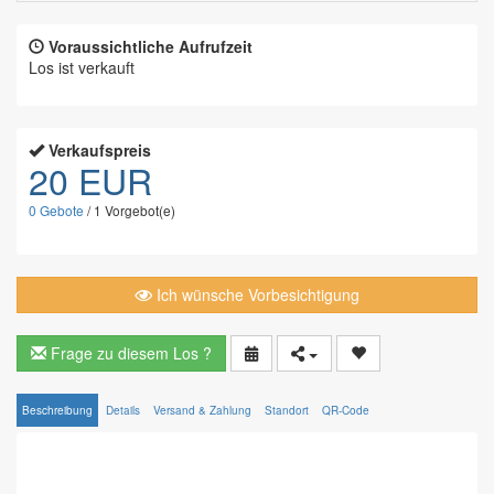
Voraussichtliche Aufrufzeit
Los ist verkauft
Verkaufspreis
20 EUR
0
Gebote
/
1
Vorgebot(e)
Ich wünsche Vorbesichtigung
Frage zu diesem Los ?
Beschreibung
Details
Versand & Zahlung
Standort
QR-Code