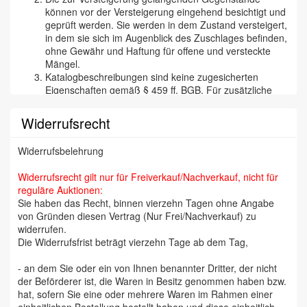
können vor der Versteigerung eingehend besichtigt und
geprüft werden. Sie werden in dem Zustand versteigert,
in dem sie sich im Augenblick des Zuschlages befinden,
ohne Gewähr und Haftung für offene und versteckte
Mängel.
Katalogbeschreibungen sind keine zugesicherten
Eigenschaften gemäß § 459 ff. BGB. Für zusätzliche
mündliche oder schriftliche Angaben eines Mitarbeiters
der „Cuxhavener Auktionshalle“ wird nicht gehaftet. Wir
Widerrufsrecht
versichern aber selbstverständlich, daß wir
Katalogbeschreibungen etc. nach bestem Wissen und
Widerrufsbelehrung
Gewissen tätigen und jede begründete Reklamation
(besonders bei Kunstfälschungen) bearbeiten und den
Widerrufsrecht gilt nur für Freiverkauf/Nachverkauf, nicht für
Zuschlag annullieren. Die Reklamation muß binnen 14
reguläre Auktionen:
Tagen erfolgen, da wir auf eine zügige Abrechnung mit
Sie haben das Recht, binnen vierzehn Tagen ohne Angabe
unseren Einlieferern Wert legen (Orden, Militaria,
von Gründen diesen Vertrag (Nur Frei/Nachverkauf) zu
Münzen und Briefmarken sind aber von jeglicher
widerrufen.
Rücknahme und Gewährleistung ausgenommen). Bei
Die Widerrufsfrist beträgt vierzehn Tage ab dem Tag,
Schmuck wird für Edelmetall-Gehalt und Echtheit der
Steine garantiert, nicht für deren Qualität und Güte. Die
- an dem Sie oder ein von Ihnen benannter Dritter, der nicht
Rückabwicklung erfolgt freiwillig und ohne rechtliche
der Beförderer ist, die Waren in Besitz genommen haben bzw.
Verpflichtung.
hat, sofern Sie eine oder mehrere Waren im Rahmen einer
Der Versteigerer behält sich das Recht vor, Positionen