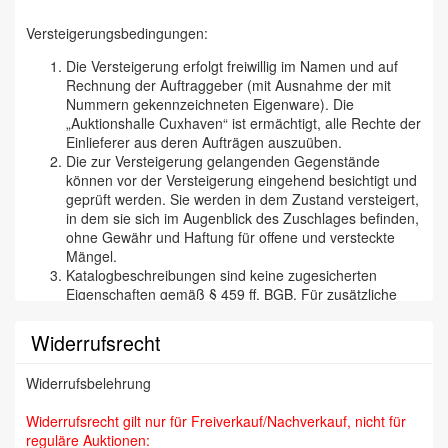
Versteigerungsbedingungen:
Die Versteigerung erfolgt freiwillig im Namen und auf
Rechnung der Auftraggeber (mit Ausnahme der mit
Nummern gekennzeichneten Eigenware). Die
„Auktionshalle Cuxhaven“ ist ermächtigt, alle Rechte der
Einlieferer aus deren Aufträgen auszuüben.
Die zur Versteigerung gelangenden Gegenstände
können vor der Versteigerung eingehend besichtigt und
geprüft werden. Sie werden in dem Zustand versteigert,
in dem sie sich im Augenblick des Zuschlages befinden,
ohne Gewähr und Haftung für offene und versteckte
Mängel.
Katalogbeschreibungen sind keine zugesicherten
Eigenschaften gemäß § 459 ff. BGB. Für zusätzliche
mündliche oder schriftliche Angaben eines Mitarbeiters
der „Cuxhavener Auktionshalle“ wird nicht gehaftet. Wir
Widerrufsrecht
versichern aber selbstverständlich, daß wir
Katalogbeschreibungen etc. nach bestem Wissen und
Widerrufsbelehrung
Gewissen tätigen und jede begründete Reklamation
(besonders bei Kunstfälschungen) bearbeiten und den
Widerrufsrecht gilt nur für Freiverkauf/Nachverkauf, nicht für
Zuschlag annullieren. Die Reklamation muß binnen 14
reguläre Auktionen:
Tagen erfolgen, da wir auf eine zügige Abrechnung mit