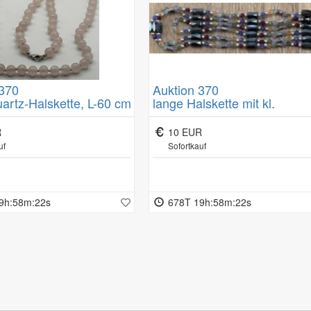
gemeinen Geschäftsbedingungen/Kundeninformationen.
 370
Auktion 370
artz-Halskette, L-60 cm
lange Halskette mit kl.
Farbsteinen und Magneten L
cm, aber beliebig anders
R
10 EUR
zusammenstellbar mit den
uf
Sofortkauf
Magneten, z.B. 2 reihig oder
Armband?
9h:58m:21s
678T 19h:58m:21s