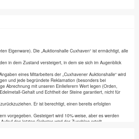
n Eigenware). Die „Auktionshalle Cuxhaven“ ist ermächtigt, alle
en in dem Zustand versteigert, in dem sie sich im Augenblick
 Angaben eines Mitarbeiters der „Cuxhavener Auktionshalle“ wird
tigen und jede begründete Reklamation (besonders bei
ige Abrechnung mit unseren Einlieferern Wert legen (Orden,
lmetall-Gehalt und Echtheit der Steine garantiert, nicht für
urückzuziehen. Er ist berechtigt, einen bereits erfolgten
ferern vorgegeben. Gesteigert wird 10%-weise, aber es werden
ufruf des letzten Gebotes wird der Zuschlag erteilt.
he wird dieser aber erst nach vollständiger Bezahlung. Der