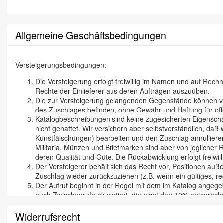
Allgemeine Geschäftsbedingungen
Versteigerungsbedingungen:
Die Versteigerung erfolgt freiwillig im Namen und auf Rec
Rechte der Einlieferer aus deren Aufträgen auszuüben.
Die zur Versteigerung gelangenden Gegenstände können vor 
des Zuschlages befinden, ohne Gewähr und Haftung für off
Katalogbeschreibungen sind keine zugesicherten Eigenschaf
nicht gehaftet. Wir versichern aber selbstverständlich, d
Kunstfälschungen) bearbeiten und den Zuschlag annullieren
Militaria, Münzen und Briefmarken sind aber von jeglicher
deren Qualität und Güte. Die Rückabwicklung erfolgt freiwill
Der Versteigerer behält sich das Recht vor, Positionen auße
Zuschlag wieder zurückzuziehen (z.B. wenn ein gültiges, rec
Der Aufruf beginnt in der Regel mit dem im Katalog angegeb
auch Zwischenrufe akzeptiert, die nicht den 10% entspreche
Mit dem Zuschlag geht die Gefahr der Beschädigung, des Ve
Zuschlag verpflichtet zur Abnahme und zur sofortigen Beza
Widerrufsrecht