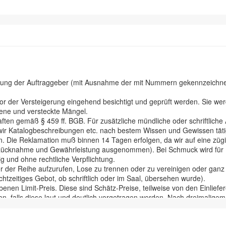
hnung der Auftraggeber (mit Ausnahme der mit Nummern gekennzeichnete
der Versteigerung eingehend besichtigt und geprüft werden. Sie werd
ene und versteckte Mängel.
ten gemäß § 459 ff. BGB. Für zusätzliche mündliche oder schriftliche
aß wir Katalogbeschreibungen etc. nach bestem Wissen und Gewissen tä
. Die Reklamation muß binnen 14 Tagen erfolgen, da wir auf eine züg
 Rücknahme und Gewährleistung ausgenommen). Bei Schmuck wird für Ede
ig und ohne rechtliche Verpflichtung.
r der Reihe aufzurufen, Lose zu trennen oder zu vereinigen oder ganz z
htzeitiges Gebot, ob schriftlich oder im Saal, übersehen wurde).
enen Limit-Preis. Diese sind Schätz-Preise, teilweise von den Einlie
n, falls diese laut und deutlich vorgetragen werden. Nach dreimaligem A
rlustes, der Verwechslung ect. an den Bieter über, Eigentümer der Sac
hlung in Euro.