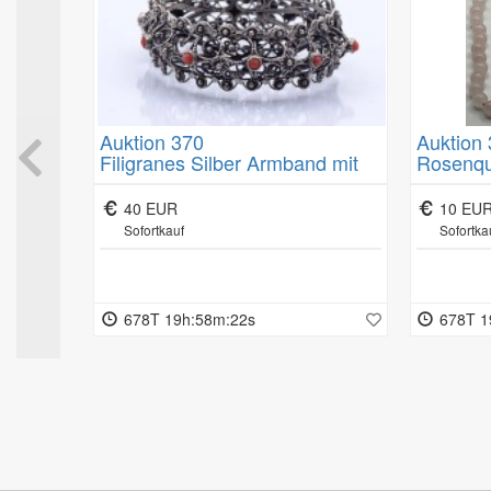
Das Muster-Widerrufsformular finden Sie unterhalb unserer All
Auktion 370
Auktion
PM"
Filigranes Silber Armband mit
Rosenqu
l. für 6
Koralle, Silber gepr, Stift fehlt, B.
2,2cm, 39,5g.
40 EUR
10 EU
Sofortkauf
Sofortka
678T 19h:58m:21s
678T 1