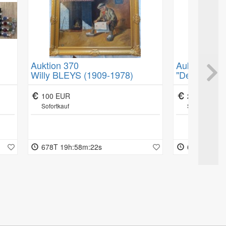
Auktion 370
Auktion 370
Willy BLEYS (1909-1978)
"Der Sultan 
-65
"Zeitungslesender Ostfriese",
Bedienung".
Öl/Leinen, gut gerahmt, RG
100 EUR
200 EUR
Sofortkauf
Sofortkauf
 als
678T 19h:58m:21s
678T 19h:5