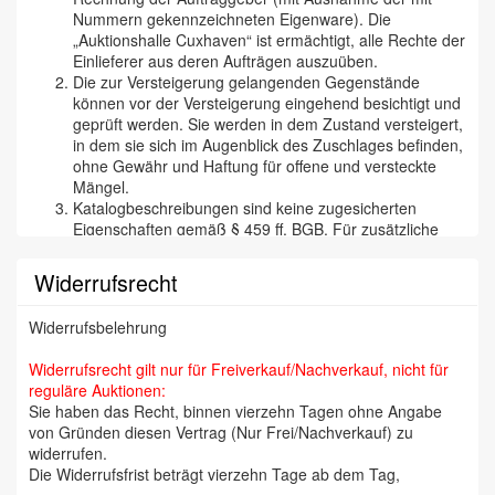
Nummern gekennzeichneten Eigenware). Die
„Auktionshalle Cuxhaven“ ist ermächtigt, alle Rechte der
Einlieferer aus deren Aufträgen auszuüben.
Die zur Versteigerung gelangenden Gegenstände
können vor der Versteigerung eingehend besichtigt und
geprüft werden. Sie werden in dem Zustand versteigert,
in dem sie sich im Augenblick des Zuschlages befinden,
ohne Gewähr und Haftung für offene und versteckte
Mängel.
Katalogbeschreibungen sind keine zugesicherten
Eigenschaften gemäß § 459 ff. BGB. Für zusätzliche
mündliche oder schriftliche Angaben eines Mitarbeiters
der „Cuxhavener Auktionshalle“ wird nicht gehaftet. Wir
Widerrufsrecht
versichern aber selbstverständlich, daß wir
Katalogbeschreibungen etc. nach bestem Wissen und
Widerrufsbelehrung
Gewissen tätigen und jede begründete Reklamation
(besonders bei Kunstfälschungen) bearbeiten und den
Widerrufsrecht gilt nur für Freiverkauf/Nachverkauf, nicht für
Zuschlag annullieren. Die Reklamation muß binnen 14
reguläre Auktionen:
Tagen erfolgen, da wir auf eine zügige Abrechnung mit
Sie haben das Recht, binnen vierzehn Tagen ohne Angabe
unseren Einlieferern Wert legen (Orden, Militaria,
von Gründen diesen Vertrag (Nur Frei/Nachverkauf) zu
Münzen und Briefmarken sind aber von jeglicher
widerrufen.
Rücknahme und Gewährleistung ausgenommen). Bei
Die Widerrufsfrist beträgt vierzehn Tage ab dem Tag,
Schmuck wird für Edelmetall-Gehalt und Echtheit der