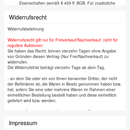
Eigenschaften gemäß § 459 ff. BGB. Für zusätzliche
mündliche oder schriftliche Angaben eines Mitarbeiters
der „Cuxhavener Auktionshalle“ wird nicht gehaftet. Wir
Widerrufsrecht
versichern aber selbstverständlich, daß wir
Katalogbeschreibungen etc. nach bestem Wissen und
Widerrufsbelehrung
Gewissen tätigen und jede begründete Reklamation
(besonders bei Kunstfälschungen) bearbeiten und den
Widerrufsrecht gilt nur für Freiverkauf/Nachverkauf, nicht für
Zuschlag annullieren. Die Reklamation muß binnen 14
reguläre Auktionen:
Tagen erfolgen, da wir auf eine zügige Abrechnung mit
Sie haben das Recht, binnen vierzehn Tagen ohne Angabe
unseren Einlieferern Wert legen (Orden, Militaria,
von Gründen diesen Vertrag (Nur Frei/Nachverkauf) zu
Münzen und Briefmarken sind aber von jeglicher
widerrufen.
Rücknahme und Gewährleistung ausgenommen). Bei
Die Widerrufsfrist beträgt vierzehn Tage ab dem Tag,
Schmuck wird für Edelmetall-Gehalt und Echtheit der
Steine garantiert, nicht für deren Qualität und Güte. Die
- an dem Sie oder ein von Ihnen benannter Dritter, der nicht
Rückabwicklung erfolgt freiwillig und ohne rechtliche
der Beförderer ist, die Waren in Besitz genommen haben bzw.
Verpflichtung.
hat, sofern Sie eine oder mehrere Waren im Rahmen einer
Der Versteigerer behält sich das Recht vor, Positionen
einheitlichen Bestellung bestellt haben und diese einheitlich
außer der Reihe aufzurufen, Lose zu trennen oder zu
geliefert wird bzw. werden;
vereinigen oder ganz zurückzuziehen. Er ist berechtigt,
einen bereits erfolgten Zuschlag wieder zurückzuziehen
- an dem Sie oder ein von Ihnen benannter Dritter, der nicht
(z.B. wenn ein gültiges, rechtzeitiges Gebot, ob
der Beförderer ist, die letzte Ware in Besitz genommen haben
schriftlich oder im Saal, übersehen wurde).
Impressum
bzw. hat, sofern Sie mehrere Waren im Rahmen einer
Der Aufruf beginnt in der Regel mit dem im Katalog
einheitlichen Bestellung bestellt haben und diese getrennt
angegebenen Limit-Preis. Diese sind Schätz-Preise,