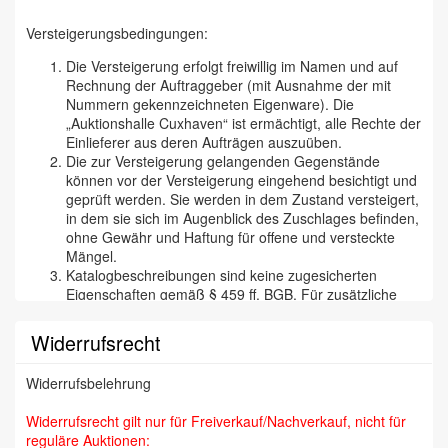
Versteigerungsbedingungen:
Die Versteigerung erfolgt freiwillig im Namen und auf
Rechnung der Auftraggeber (mit Ausnahme der mit
Nummern gekennzeichneten Eigenware). Die
„Auktionshalle Cuxhaven“ ist ermächtigt, alle Rechte der
Einlieferer aus deren Aufträgen auszuüben.
Die zur Versteigerung gelangenden Gegenstände
können vor der Versteigerung eingehend besichtigt und
geprüft werden. Sie werden in dem Zustand versteigert,
in dem sie sich im Augenblick des Zuschlages befinden,
ohne Gewähr und Haftung für offene und versteckte
Mängel.
Katalogbeschreibungen sind keine zugesicherten
Eigenschaften gemäß § 459 ff. BGB. Für zusätzliche
mündliche oder schriftliche Angaben eines Mitarbeiters
der „Cuxhavener Auktionshalle“ wird nicht gehaftet. Wir
Widerrufsrecht
versichern aber selbstverständlich, daß wir
Katalogbeschreibungen etc. nach bestem Wissen und
Widerrufsbelehrung
Gewissen tätigen und jede begründete Reklamation
(besonders bei Kunstfälschungen) bearbeiten und den
Widerrufsrecht gilt nur für Freiverkauf/Nachverkauf, nicht für
Zuschlag annullieren. Die Reklamation muß binnen 14
reguläre Auktionen:
Tagen erfolgen, da wir auf eine zügige Abrechnung mit