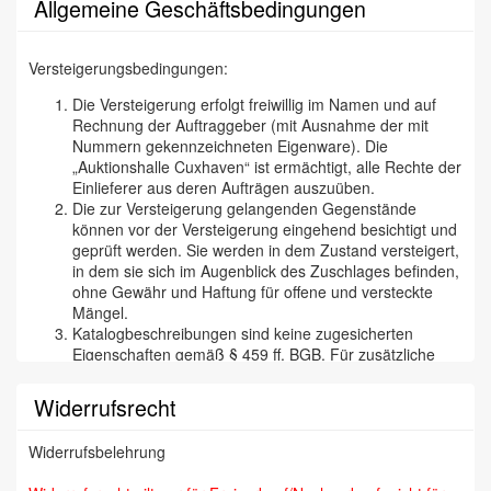
Allgemeine Geschäftsbedingungen
Versteigerungsbedingungen:
Die Versteigerung erfolgt freiwillig im Namen und auf
Rechnung der Auftraggeber (mit Ausnahme der mit
Nummern gekennzeichneten Eigenware). Die
„Auktionshalle Cuxhaven“ ist ermächtigt, alle Rechte der
Einlieferer aus deren Aufträgen auszuüben.
Die zur Versteigerung gelangenden Gegenstände
können vor der Versteigerung eingehend besichtigt und
geprüft werden. Sie werden in dem Zustand versteigert,
in dem sie sich im Augenblick des Zuschlages befinden,
ohne Gewähr und Haftung für offene und versteckte
Mängel.
Katalogbeschreibungen sind keine zugesicherten
Eigenschaften gemäß § 459 ff. BGB. Für zusätzliche
mündliche oder schriftliche Angaben eines Mitarbeiters
der „Cuxhavener Auktionshalle“ wird nicht gehaftet. Wir
Widerrufsrecht
versichern aber selbstverständlich, daß wir
Katalogbeschreibungen etc. nach bestem Wissen und
Widerrufsbelehrung
Gewissen tätigen und jede begründete Reklamation
(besonders bei Kunstfälschungen) bearbeiten und den