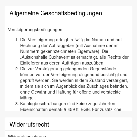
Allgemeine Geschäftsbedingungen
Versteigerungsbedingungen:
Die Versteigerung erfolgt freiwillig im Namen und auf
Rechnung der Auftraggeber (mit Ausnahme der mit
Nummern gekennzeichneten Eigenware). Die
„Auktionshalle Cuxhaven“ ist ermächtigt, alle Rechte der
Einlieferer aus deren Aufträgen auszuüben.
Die zur Versteigerung gelangenden Gegenstände
können vor der Versteigerung eingehend besichtigt und
geprüft werden. Sie werden in dem Zustand versteigert,
in dem sie sich im Augenblick des Zuschlages befinden,
ohne Gewähr und Haftung für offene und versteckte
Mängel.
Katalogbeschreibungen sind keine zugesicherten
Eigenschaften gemäß § 459 ff. BGB. Für zusätzliche
mündliche oder schriftliche Angaben eines Mitarbeiters
der „Cuxhavener Auktionshalle“ wird nicht gehaftet. Wir
Widerrufsrecht
versichern aber selbstverständlich, daß wir
Katalogbeschreibungen etc. nach bestem Wissen und
Widerrufsbelehrung