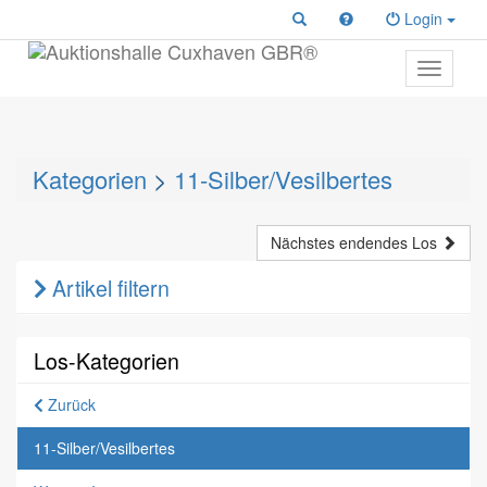
Login
Toggle
primary
navigati
Kategorien
>
11-Silber/Vesilbertes
Nächstes endendes Los
Artikel filtern
Los-Kategorien
Zurück
11-Silber/Vesilbertes