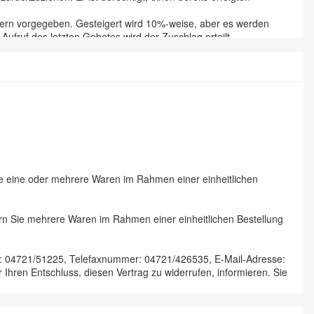
ferern vorgegeben. Gesteigert wird 10%-weise, aber es werden
ufruf des letzten Gebotes wird der Zuschlag erteilt.
he wird dieser aber erst nach vollständiger Bezahlung. Der
genstände sind binnen 5 Werktagen abzuholen. Der Versteigerer
. Oder er kann die Position nochmals aufrufen, ohne Angabe von
 Rechnung Dritter gekauft zu haben. Dem Versteigerer nicht
sperrige oder winzige Positionen bei der Vorbesichtigung
da eventuelle falsche Nummern oder Positionen nach dem
Sie eine oder mehrere Waren im Rahmen einer einheitlichen
ung des Kaufvertrages zu verlangen oder die Gegenstände bei einer
aufskosten wie Aufgeld etc. Die Rechte aus dem erteilten
fern Sie mehrere Waren im Rahmen einer einheitlichen Bestellung
en Gefahr und nur gegen Vorkasse.
Irrtümer sind auch während der gesamten Auktion vorbehalten.
rschuldeten, verursachten Schaden.
r: 04721/51225, Telefaxnummer: 04721/426535, E-Mail-Adresse:
t und nach dem Nieders. Versteigerungs-Gesetz. Sollte eine
 Ihren Entschluss, diesen Vertrag zu widerrufen, informieren. Sie
er Schriftform.
er Kontrolle zu geben.
aß Ihre Gebote möglicherweise durch ein im Saal abgegebenes
st absenden.