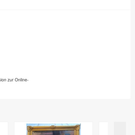
Auktion kein Update unserer Internetseiten durchführen.
halten sie k e i n Email zur Bestätigung Ihres Gebotes.
u. 11 unserer Versteigerungsbedingungen.
 (mit Ausnahme der zusätzlichen Kosten, die sich daraus ergeben,
at.
ätestens binnen vierzehn Tagen ab dem Tag zurückzuzahlen, an
sgeschlossen werden!
mittel, das Sie bei der ursprünglichen Transaktion eingesetzt
t erwerben. Hinweis: Zum Limit wird ein Aufgeld von 18% zzgl.
gelte berechnet.
und zur sofortigen Bezahlung. Bitte beachten Sie Punkte 10 u.
ss Sie die Waren zurückgesandt haben, je nachdem, welches der
e bitte § 86 StGB! Wir versteigern diese Gegenstände nur zur
ten, radikalen Gedankengut.
ieses Vertrags unterrichten, an uns zurückzusenden oder zu
ion zur Online-
t, Eigenschaften und Funktionsweise der Waren nicht
rbraucher maßgeblich ist oder die eindeutig auf die persönlichen