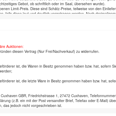
htzeitiges Gebot, ob schriftlich oder im Saal, übersehen wurde).
enen Limit-Preis. Diese sind Schätz-Preise, teilweise von den Einlie
n, falls diese laut und deutlich vorgetragen werden. Nach dreimaligem A
rlustes, der Verwechslung ect. an den Bieter über, Eigentümer der Sac
hlung in Euro.
 wird ein Aufgeld von 26% inkl.ges. MwSt erhoben. Die ersteigerten Ge
cht anerkennen. In diesem Fall bleibt das vorherige Gebot verbindlich
ng, d.h. er ist persönlich haftbar und kann nicht geltend machen, auf
läre Auktionen:
rkarte zu legitimieren.
ünden diesen Vertrag (Nur Frei/Nachverkauf) zu widerrufen.
er Versteigerung gezeigt werden kann, werden die Bieter gebeten, sich 
sgleichen bitten wir, die Vorgebots-Formulare präzise auszufüllen, 
 Beförderer ist, die Waren in Besitz genommen haben bzw. hat, sofern 
zug, so ist die „Auktionshalle Cuxhaven“ berechtigt, gerichtlich Erfüll
 werden;
 haftet für einen eventuellen Mindererlös sowie die entstehenden Verk
tuellen Mehrerlös.
 Beförderer ist, die letzte Ware in Besitz genommen haben bzw. hat, so
 auf ausdrücklichen Wunsch auf Kosten des Ersteigerers und auf dess
echnungen bedürfen einer eventuellen Nachprüfung und Berichtigung. 
ers während Besichtigung und Auktion – für jeden von ihm, auch unve
le Cuxhaven GBR, Friedrichstrasse 1, 27472 Cuxhaven, Telefonnumme
en, Cuxhaven. Die Rechtsbeziehungen richten sich nach deutschem Rech
rung (z.B. ein mit der Post versandter Brief, Telefax oder E-Mail) über
ichwohl gültig. Abweichende und zusätzliche Vereinbarungen bedürfen d
 das jedoch nicht vorgeschrieben ist.
sse und Telefonnummer etc. registriert hat, um uns die Möglichkeit ein
(bei „Ohne Limit“) ist nicht zu unterschreiten! Bitte beachten Sie, d
lung über die Ausübung des Widerrufsrechts vor Ablauf der Widerrufsfri