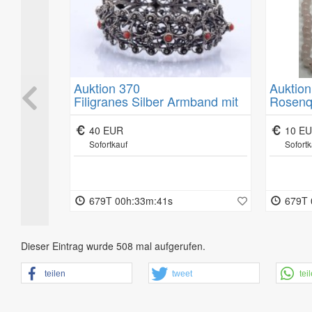
- zur Lieferung von Waren, die schnell verderben können oder der
- zur Lieferung von Zeitungen, Zeitschriften oder Illustrierten 
Das Widerrufsrecht erlischt vorzeitig bei Verträgen
- zur Lieferung versiegelter Waren, die aus Gründen des Gesundh
- zur Lieferung von Waren, wenn diese nach der Lieferung aufgru
- zur Lieferung von Ton- oder Videoaufahmen oder Computersoftwa
Auktion 370
Auktion
Das Muster-Widerrufsformular finden Sie unterhalb unserer All
"KPM"
Filigranes Silber Armband mit
Rosenqu
 kpl. für
Koralle, Silber gepr, Stift fehlt,
cm
ten
B. 2,2cm, 39,5g.
40 EUR
10 E
Sofortkauf
Sofortk
679T 00h:33m:40s
679T 
Dieser Eintrag wurde 508 mal aufgerufen.
teilen
tweet
tei