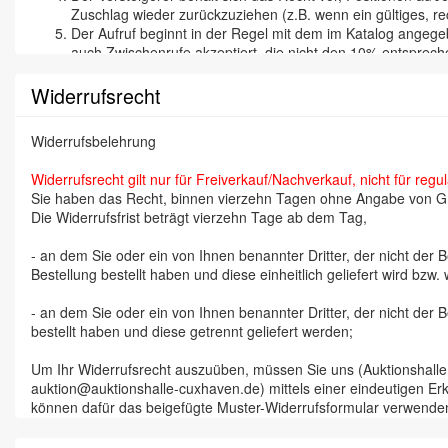
Zuschlag wieder zurückzuziehen (z.B. wenn ein gültiges, rec
Der Aufruf beginnt in der Regel mit dem im Katalog angegeb
auch Zwischenrufe akzeptiert, die nicht den 10% entspreche
Mit dem Zuschlag geht die Gefahr der Beschädigung, des Ve
Zuschlag verpflichtet zur Abnahme und zur sofortigen Beza
Widerrufsrecht
Der Zuschlags-Preis ist ein Netto-Preis. Auf den Zuschlag
kann einen Zuschlag wieder zurückziehen bzw. ein Gebot ni
Widerrufsbelehrung
Gründen.
Jeder Bieter kauft in eigenem Namen und auf eigene Rechnu
Widerrufsrecht gilt nur für Freiverkauf/Nachverkauf, nicht für regu
bekannte Bieter sind gehalten, sich bei Abholung einer Biete
Sie haben das Recht, binnen vierzehn Tagen ohne Angabe von Gr
Da auf Grund der Räumlichkeiten oft nicht jedes Teil bei d
Die Widerrufsfrist beträgt vierzehn Tage ab dem Tag,
anzusehen, um spätere Verwechslungen auszuschliessen. De
Zuschlag nicht mehr geändert werden können.
- an dem Sie oder ein von Ihnen benannter Dritter, der nicht der
Kommt der Ersteigerer mit seiner Pflicht zur Zahlung in Ver
Bestellung bestellt haben und diese einheitlich geliefert wird bzw.
der folgenden Auktionen zu versteigern. Der säumige Zahler
Zuschlag erlöschen, er hat keinen Anspruch auf einen even
- an dem Sie oder ein von Ihnen benannter Dritter, der nicht der
Eine Versendung der ersteigerten Gegenstände erfolgt nur
bestellt haben und diese getrennt geliefert werden;
Während oder unmittelbar nach der Auktion ausgestellte R
In den Geschäftsräumen haftet jeder Besucher – insbesond
Um Ihr Widerrufsrecht auszuüben, müssen Sie uns (Auktionshal
Gerichtstand und Erfüllungsort ist, auch für Mahnverfahr
auktion@auktionshalle-cuxhaven.de) mittels einer eindeutigen Erklä
Bestimmung nicht wirksam sein, so bleiben die übrigen gle
können dafür das beigefügte Muster-Widerrufsformular verwenden,
Mitbieten kann nur, wer sich ordnungsgemäß mit voller Adre
Gesteigert wird 10%-weise, ein Mindestgebot von 3,00 Euro 
Zur Wahrung der Widerrufsfrist reicht es aus, dass Sie die Mittei