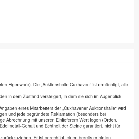
n Eigenware). Die „Auktionshalle Cuxhaven“ ist ermächtigt, alle
en in dem Zustand versteigert, in dem sie sich im Augenblick
 Angaben eines Mitarbeiters der „Cuxhavener Auktionshalle“ wird
tigen und jede begründete Reklamation (besonders bei
ige Abrechnung mit unseren Einlieferern Wert legen (Orden,
lmetall-Gehalt und Echtheit der Steine garantiert, nicht für
urückzuziehen. Er ist berechtigt, einen bereits erfolgten