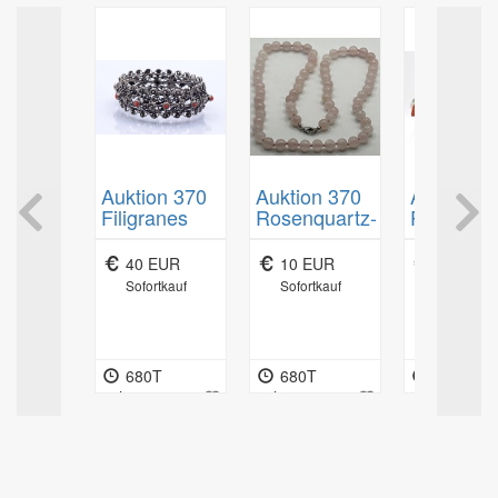
gewählt haben), unverzüglich und spätestens binnen vierzehn
gehalten, sich bei Abholung einer Bieterkarte zu
Tagen ab dem Tag zurückzuzahlen, an dem die Mitteilung
legitimieren.
über Ihren Widerruf dieses Vertrags bei uns eingegangen ist.
Da auf Grund der Räumlichkeiten oft nicht jedes Teil bei
Für diese Rückzahlung verwenden wir dasselbe
der Versteigerung gezeigt werden kann, werden die
Zahlungsmittel, das Sie bei der ursprünglichen Transaktion
Bieter gebeten, sich sperrige oder winzige Positionen
eingesetzt haben, es sei denn, mit Ihnen wurde ausdrücklich
bei der Vorbesichtigung anzusehen, um spätere
etwas anderes vereinbart; in keinem Fall werden Ihnen wegen
Verwechslungen auszuschliessen. Desgleichen bitten
dieser Rückzahlung Entgelte berechnet.
wir, die Vorgebots-Formulare präzise auszufüllen, da
eventuelle falsche Nummern oder Positionen nach dem
Wir können die Rückzahlung verweigern, bis wir die Waren
on 370
Auktion 370
Auktion 370
Auktion 3
Zuschlag nicht mehr geändert werden können.
wieder zurückerhalten haben oder bis Sie den Nachweis
Filigranes
Rosenquartz-
Pickvogel
Kommt der Ersteigerer mit seiner Pflicht zur Zahlung in
erbracht haben, dass Sie die Waren zurückgesandt haben, je
eservice
Silber
Halskette, L-
Affe, Blec
Verzug, so ist die „Auktionshalle Cuxhaven“ berechtigt,
nachdem, welches der frühere Zeitpunkt ist.
 Berlin,
Armband mit
60 cm
älter,
gerichtlich Erfüllung des Kaufvertrages zu verlangen
 EUR
40 EUR
10 EUR
5 EUR
nmalerei,
Koralle, Silber
Schlüsse
oder die Gegenstände bei einer der folgenden
rtkauf
Sofortkauf
Sofortkauf
Sofortkauf
Sie haben die Waren unverzüglich und in jedem Fall
ür 6
gepr, Stift
bei Affe lä
Auktionen zu versteigern. Der säumige Zahler haftet für
spätestens binnen vierzehn Tagen ab dem Tag, an dem Sie
nen, gut
fehlt, B.
je mit
einen eventuellen Mindererlös sowie die entstehenden
uns über den Widerruf dieses Vertrags unterrichten, an uns
ten
2,2cm, 39,5g.
Gebrauch
Verkaufskosten wie Aufgeld etc. Die Rechte aus dem
zurückzusenden oder zu übergeben. Die Frist ist gewahrt,
ca. H-11
erteilten Zuschlag erlöschen, er hat keinen Anspruch
T
680T
680T
680T
wenn Sie die Waren vor Ablauf der Frist von vierzehn Tagen
auf einen eventuellen Mehrerlös.
m:03s
06h:58m:03s
06h:58m:03s
06h:58m:03
absenden.
Eine Versendung der ersteigerten Gegenstände erfolgt
nur auf ausdrücklichen Wunsch auf Kosten des
Sie tragen die unmittelbaren Kosten der Rücksendung der
Ersteigerers und auf dessen Gefahr und nur gegen
Waren.
Vorkasse.
Während oder unmittelbar nach der Auktion