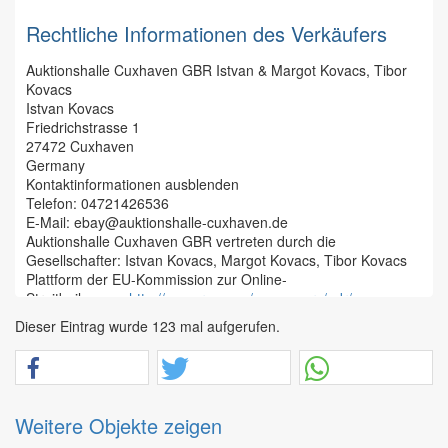
geliefert werden;
teilweise von den Einlieferern vorgegeben. Gesteigert
Rechtliche Informationen des Verkäufers
wird 10%-weise, aber es werden auch Zwischenrufe
Um Ihr Widerrufsrecht auszuüben, müssen Sie uns
akzeptiert, die nicht den 10% entsprechen, falls diese
(Auktionshalle Cuxhaven GBR, Friedrichstrasse 1, 27472
Auktionshalle Cuxhaven GBR Istvan & Margot Kovacs, Tibor
laut und deutlich vorgetragen werden. Nach
Cuxhaven, Telefonnummer: 04721/51225, Telefaxnummer:
Kovacs
dreimaligem Aufruf des letzten Gebotes wird der
04721/426535, E-Mail-Adresse: auktion@auktionshalle-
Istvan Kovacs
Zuschlag erteilt.
cuxhaven.de) mittels einer eindeutigen Erklärung (z.B. ein mit
Friedrichstrasse 1
Mit dem Zuschlag geht die Gefahr der Beschädigung,
der Post versandter Brief, Telefax oder E-Mail) über Ihren
27472 Cuxhaven
des Verlustes, der Verwechslung ect. an den Bieter
Entschluss, diesen Vertrag zu widerrufen, informieren. Sie
Germany
über, Eigentümer der Sache wird dieser aber erst nach
können dafür das beigefügte Muster-Widerrufsformular
Kontaktinformationen ausblenden
vollständiger Bezahlung. Der Zuschlag verpflichtet zur
verwenden, das jedoch nicht vorgeschrieben ist.
Telefon:
04721426536
Abnahme und zur sofortigen Bezahlung in Euro.
E-Mail:
ebay@auktionshalle-cuxhaven.de
Der Zuschlags-Preis ist ein Netto-Preis. Auf den
Zur Wahrung der Widerrufsfrist reicht es aus, dass Sie die
Auktionshalle Cuxhaven GBR vertreten durch die
Zuschlag wird ein Aufgeld von 26% inkl.ges. MwSt
Mitteilung über die Ausübung des Widerrufsrechts vor Ablauf
Gesellschafter: Istvan Kovacs, Margot Kovacs, Tibor Kovacs
erhoben. Die ersteigerten Gegenstände sind binnen 5
der Widerrufsfrist absenden.
Plattform der EU-Kommission zur Online-
Werktagen abzuholen. Der Versteigerer kann einen
Streitbeilegung:
http://ec.europa.eu/consumers/odr/
Zuschlag wieder zurückziehen bzw. ein Gebot nicht
Folgen des Widerrufs
USt-IdNr.:
DE 275698683
anerkennen. In diesem Fall bleibt das vorherige Gebot
Dieser Eintrag wurde 123 mal aufgerufen.
verbindlich. Oder er kann die Position nochmals
Wenn Sie diesen Vertrag widerrufen, haben wir Ihnen alle
aufrufen, ohne Angabe von Gründen.
Zahlungen, die wir von Ihnen erhalten haben, einschließlich
Jeder Bieter kauft in eigenem Namen und auf eigene
der Lieferkosten (mit Ausnahme der zusätzlichen Kosten, die
Rechnung, d.h. er ist persönlich haftbar und kann nicht
sich daraus ergeben, dass Sie eine andere Art der Lieferung
geltend machen, auf Rechnung Dritter gekauft zu
Weitere Objekte zeigen
als die von uns angebotene, günstigste Standardlieferung
haben. Dem Versteigerer nicht bekannte Bieter sind