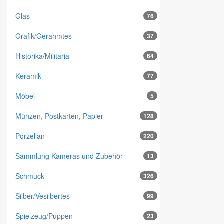
Glas
76
Grafik/Gerahmtes
37
Historika/Militaria
64
Keramik
77
Möbel
5
Münzen, Postkarten, Papier
128
Porzellan
220
Sammlung Kameras und Zubehör
13
Schmuck
326
Silber/Vesilbertes
99
Spielzeug/Puppen
23